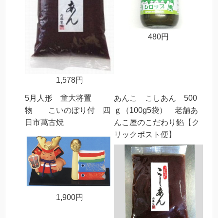
480円
1,578円
5月人形 童大将置
あんこ こしあん 500
物 こいのぼり付 四
ｇ（100g5袋） 老舗あ
日市萬古焼
んこ屋のこだわり餡【ク
リックポスト便】
1,900円