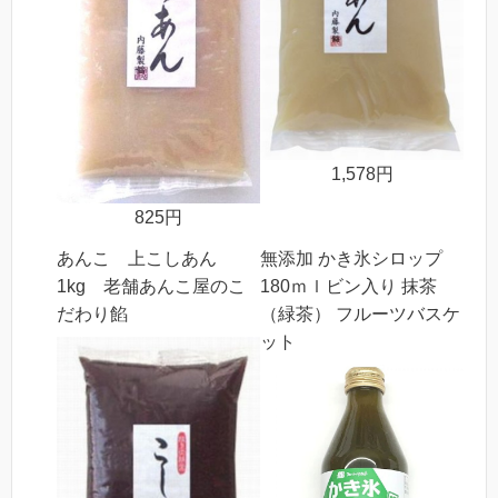
1,578円
825円
あんこ 上こしあん
無添加 かき氷シロップ
1kg 老舗あんこ屋のこ
180ｍｌビン入り 抹茶
だわり餡
（緑茶） フルーツバスケ
ット