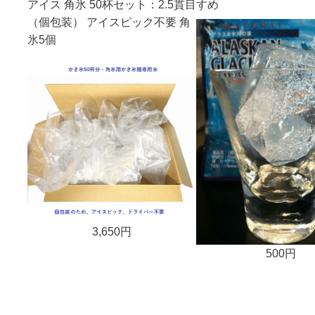
アイス 角氷 50杯セット：2.5貫目
すめ
（個包装） アイスピック不要 角
氷5個
3,650円
500円