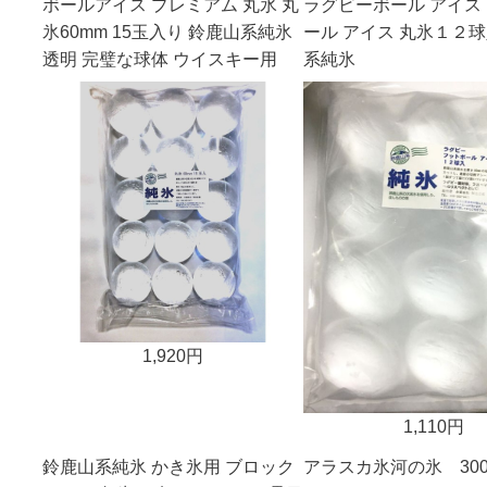
ボールアイス プレミアム 丸氷 丸
ラグビーボール アイス
氷60mm 15玉入り 鈴鹿山系純氷
ール アイス 丸氷１２球
透明 完璧な球体 ウイスキー用
系純氷
1,920円
1,110円
鈴鹿山系純氷 かき氷用 ブロック
アラスカ氷河の氷 30