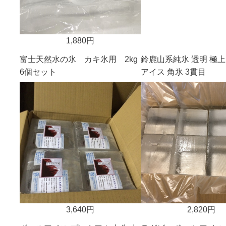
1,880円
富士天然水の氷 カキ氷用 2kg
鈴鹿山系純氷 透明 極上
6個セット
アイス 角氷 3貫目
3,640円
2,820円