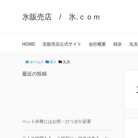
氷販売店 / 氷.ｃｏｍ
HOME
氷販売店公式サイト
会社概要
純氷
丸氷
ホーム
/
氷
/
丸氷
最近の投稿
ペット供養にはお棺・ひつぎが必要