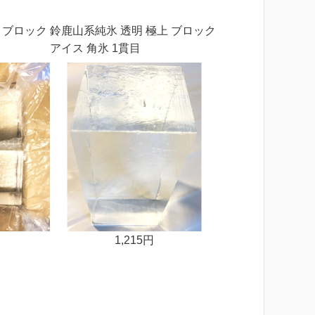
 ブロック
鈴鹿山系純氷 透明 極上 ブロック
アイス 角氷 1貫目
1,215円