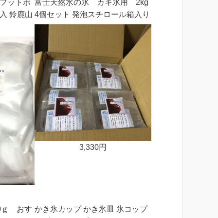
 フットボ
富士天然水の氷 カキ氷用 2kg
入 鈴鹿山
4個セット 発泡スチロール箱入り
3,330円
0ｇ おす
かき氷カップ かき氷皿 氷コップ