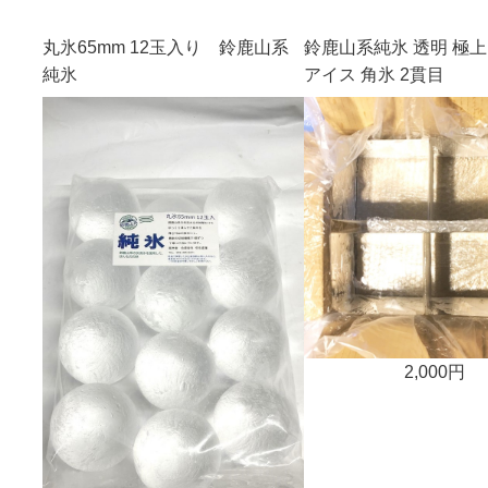
丸氷65mm 12玉入り 鈴鹿山系
鈴鹿山系純氷 透明 極上
純氷
アイス 角氷 2貫目
2,000円