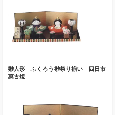
雛人形 ふくろう雛祭り揃い 四日市
萬古焼