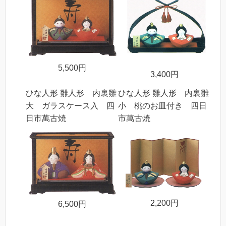
5,500円
3,400円
ひな人形 雛人形 内裏雛
ひな人形 雛人形 内裏雛
大 ガラスケース入 四
小 桃のお皿付き 四日
日市萬古焼
市萬古焼
2,200円
6,500円