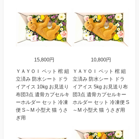
15,800円
10,800円
ＹＡＹＯＩ ペット 棺 組
ＹＡＹＯＩ ペット 棺 組
立済み 防水シート ドラ
立済み 防水シート ドラ
イアイス 10kg お見送り
イアイス 5kg お見送り布
布団3点 遺骨カプセルキ
団3点 遺骨カプセルキー
ーホルダー セット 冷凍
ホルダー セット 冷凍便 S
便 S～M 小型犬 猫 うさ
～M 小型犬 猫 うさぎ用
ぎ用