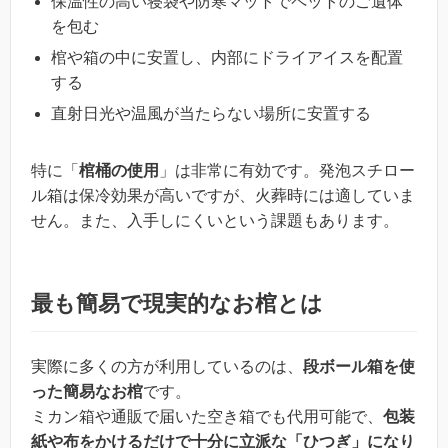
保温性の高い寝袋や防寒マットでペットのご遺体
を包む
棺や箱の中に安置し、内部にドライアイスを配置
する
直射日光や温風が当たらない場所に安置する
特に「
棺桶の使用
」は非常に有効です。発泡スチロー
ル箱は保冷効果が高いですが、火葬時には適していま
せん。また、入手しにくいという課題もあります。
最も簡易で現実的なお棺とは
実際に多くの方が利用しているのは、
段ボール箱を使
った簡易なお棺
です。
ミカン箱や通販で届いた空き箱でも代用可能で、
包装
紙や布をかけるだけで十分に立派な「ひつぎ」になり