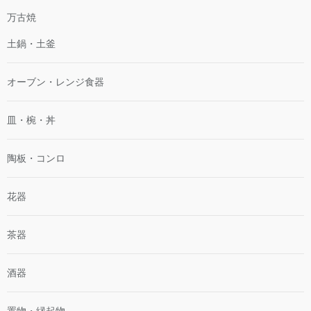
万古焼
土鍋・土釜
オーブン・レンジ食器
皿・椀・丼
陶板・コンロ
花器
茶器
酒器
置物・縁起物