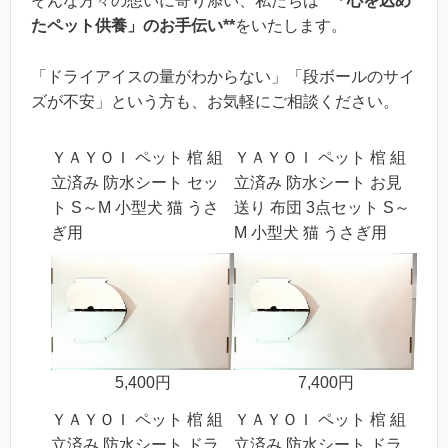
そんな方々の想いに寄り添い、私たちは
**「心を込め
たペット供養」のお手伝い**
をいたします。
「ドライアイスの量がわからない」「段ボールのサイ
ズが不安」という方も、お気軽にご相談ください。
ＹＡＹＯＩ ペット 棺 組
ＹＡＹＯＩ ペット 棺 組
立済み 防水シート セッ
立済み 防水シート お見
ト S～M 小型犬 猫 うさ
送り 布団 3点セット S～
ぎ用
M 小型犬 猫 うさぎ用
5,400円
7,400円
ＹＡＹＯＩ ペット 棺 組
ＹＡＹＯＩ ペット 棺 組
立済み 防水シート ドラ
立済み 防水シート ドラ